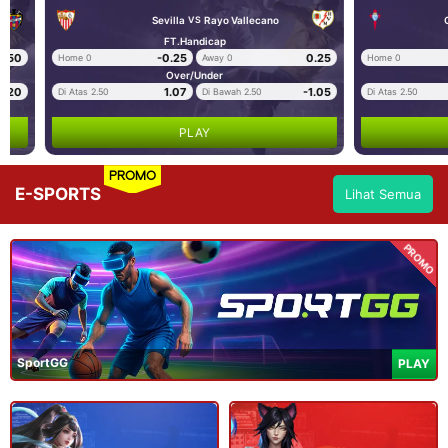
Sevilla
VS
Rayo Vallecano
Celta V
FT.Handicap
F
-0.25
0.25
-0
Home 0
Away 0
Home 0
Over/Under
O
1.07
-1.05
1
Di Atas 2.50
Di Bawah 2.50
Di Atas 2.50
PLAY
PROMO
E-SPORTS
Lihat Semua
PROMO
SportGG
PLAY