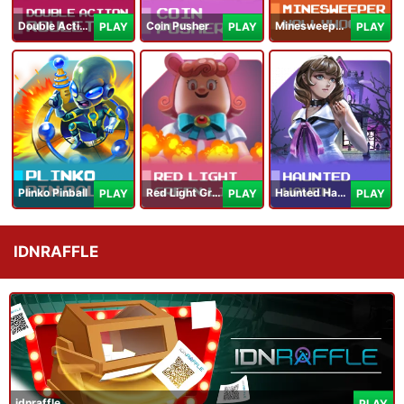
Double Action Roulette
Coin Pusher
Minesweeper Hollywood
PLAY
PLAY
PLAY
Plinko Pinball
Red Light Green Light
Haunted Haven
PLAY
PLAY
PLAY
IDNRAFFLE
idnraffle
PLAY