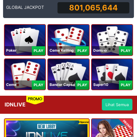
801,065,644
GLOBAL JACKPOT
Poker
Ceme Keliling
Domino
PLAY
PLAY
PLAY
Ceme
Bandar Capsa
Super10
PLAY
PLAY
PLAY
PROMO
IDNLIVE
Lihat Semua
PROMO
Spesial