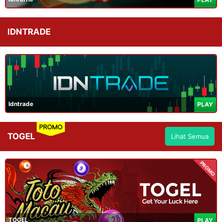
IDNTRADE
Idntrade
PLAY
PROMO
TOGEL
Lihat Semua
PROMO
TOGEL
PLAY