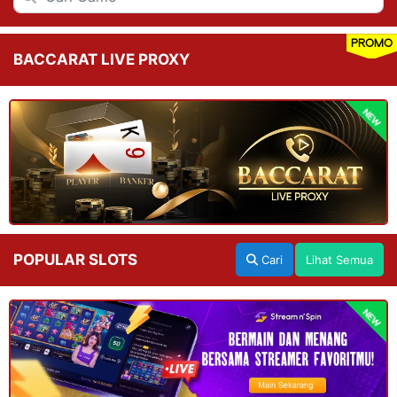
PROMO
BACCARAT LIVE PROXY
NEW
POPULAR SLOTS
Cari
Lihat Semua
NEW