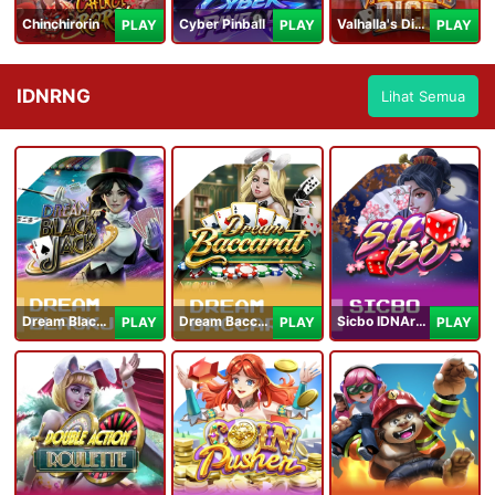
Chinchirorin
Cyber Pinball
Valhalla's Dice
PLAY
PLAY
PLAY
IDNRNG
Lihat Semua
Dream Blackjack
Dream Baccarat
Sicbo IDNArcade
PLAY
PLAY
PLAY