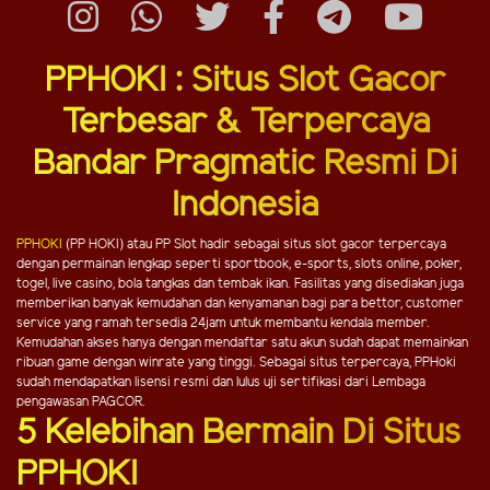
PPHOKI : Situs Slot Gacor
Terbesar & Terpercaya
Bandar Pragmatic Resmi Di
Indonesia
PPHOKI
(PP HOKI) atau PP Slot hadir sebagai situs slot gacor terpercaya
dengan permainan lengkap seperti sportbook, e-sports, slots online, poker,
togel, live casino, bola tangkas dan tembak ikan. Fasilitas yang disediakan juga
memberikan banyak kemudahan dan kenyamanan bagi para bettor, customer
service yang ramah tersedia 24jam untuk membantu kendala member.
Kemudahan akses hanya dengan mendaftar satu akun sudah dapat memainkan
ribuan game dengan winrate yang tinggi. Sebagai situs terpercaya, PPHoki
sudah mendapatkan lisensi resmi dan lulus uji sertifikasi dari Lembaga
pengawasan PAGCOR.
5 Kelebihan Bermain Di Situs
PPHOKI