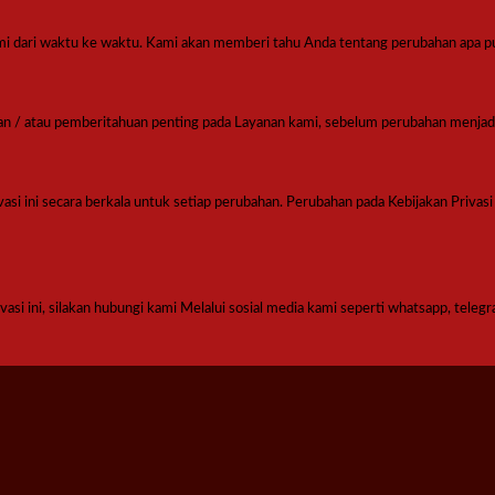
mi dari waktu ke waktu. Kami akan memberi tahu Anda tentang perubahan apa p
n / atau pemberitahuan penting pada Layanan kami, sebelum perubahan menjadi 
si ini secara berkala untuk setiap perubahan. Perubahan pada Kebijakan Privasi in
vasi ini, silakan hubungi kami Melalui sosial media kami seperti whatsapp, teleg