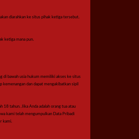
akan diarahkan ke situs pihak ketiga tersebut.
hak ketiga mana pun.
 di bawah usia hukum memiliki akses ke situs
iap kemenangan dan dapat mengakibatkan sipil
ah 18 tahun. Jika Anda adalah orang tua atau
ahwa kami telah mengumpulkan Data Pribadi
r kami.