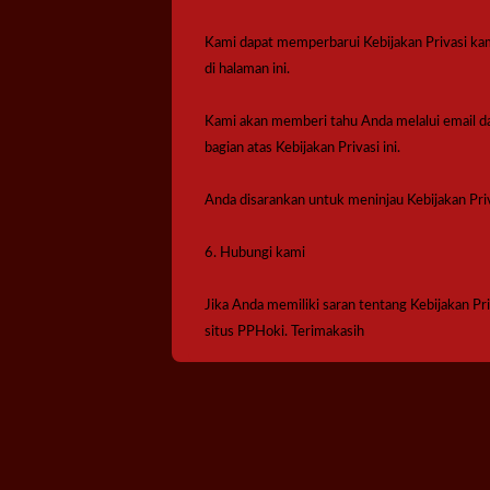
Kami dapat memperbarui Kebijakan Privasi ka
di halaman ini.
Kami akan memberi tahu Anda melalui email da
bagian atas Kebijakan Privasi ini.
Anda disarankan untuk meninjau Kebijakan Priva
6. Hubungi kami
Jika Anda memiliki saran tentang Kebijakan Pri
situs PPHoki. Terimakasih