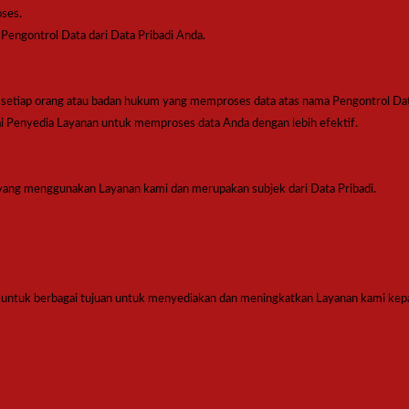
oses.
h Pengontrol Data dari Data Pribadi Anda.
i setiap orang atau badan hukum yang memproses data atas nama Pengontrol Da
i Penyedia Layanan untuk memproses data Anda dengan lebih efektif.
p yang menggunakan Layanan kami dan merupakan subjek dari Data Pribadi.
 untuk berbagai tujuan untuk menyediakan dan meningkatkan Layanan kami kep