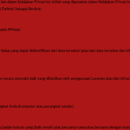
 lain dalam Kebijakan Privasi ini, istilah yang digunakan dalam Kebijakan Privasi i
 Definisi Sebagai Berikut:
 oleh PPHoki
 hidup yang dapat diidentifikasi dari data tersebut (atau dari data tersebut dan 
secara otomatis baik yang dihasilkan oleh penggunaan Layanan atau dari infrastr
angkat Anda (komputer atau perangkat seluler).
au badan hukum yang (baik sendiri atau bersama-sama atau bersama dengan orang