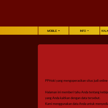
MOBILE
INFO
KAL
PPHoki yang mengoperasikan situs judi online 
Halaman ini memberi tahu Anda tentang kebij
yang Anda kaitkan dengan data tersebut.
Kami menggunakan data Anda untuk menyedia