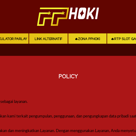
KULATOR PARLAY
LINK ALTERNATIF
🔥ZONA PPHOKI
🔥RTP SLOT G
POLICY
sebagai layanan.
akan kami terkait pengumpulan, penggunaan, dan pengungkapan data pribadi sa
kan dan meningkatkan Layanan. Dengan menggunakan Layanan, Anda menyetuj