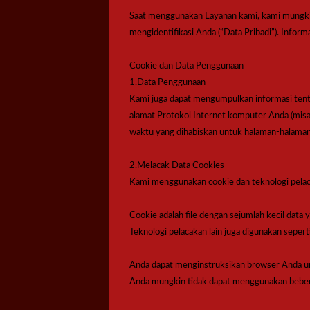
Saat menggunakan Layanan kami, kami mungki
mengidentifikasi Anda (“Data Pribadi”). Informa
Cookie dan Data Penggunaan
1.Data Penggunaan
Kami juga dapat mengumpulkan informasi tent
alamat Protokol Internet komputer Anda (misal
waktu yang dihabiskan untuk halaman-halaman i
2.Melacak Data Cookies
Kami menggunakan cookie dan teknologi pelac
Cookie adalah file dengan sejumlah kecil data
Teknologi pelacakan lain juga digunakan seper
Anda dapat menginstruksikan browser Anda un
Anda mungkin tidak dapat menggunakan bebera