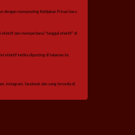
un dengan memposting Kebijakan Privasi baru
efektif dan memperbarui “tanggal efektif” di
i efektif ketika diposting di halaman ini.
ram, instagram, facebook dan yang tersedia di